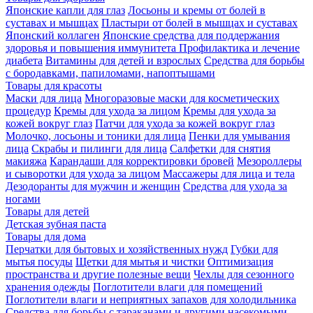
Японские капли для глаз
Лосьоны и кремы от болей в
суставах и мышцах
Пластыри от болей в мышцах и суставах
Японский коллаген
Японские средства для поддержания
здоровья и повышения иммунитета
Профилактика и лечение
диабета
Витамины для детей и взрослых
Средства для борьбы
с бородавками, папиломами, напоптышами
Товары для красоты
Маски для лица
Многоразовые маски для косметических
процедур
Кремы для ухода за лицом
Кремы для ухода за
кожей вокруг глаз
Патчи для ухода за кожей вокруг глаз
Молочко, лосьоны и тоники для лица
Пенки для умывания
лица
Скрабы и пилинги для лица
Салфетки для снятия
макияжа
Карандаши для корректировки бровей
Мезороллеры
и сыворотки для ухода за лицом
Массажеры для лица и тела
Дезодоранты для мужчин и женщин
Средства для ухода за
ногами
Товары для детей
Детская зубная паста
Товары для дома
Перчатки для бытовых и хозяйственных нужд
Губки для
мытья посуды
Щетки для мытья и чистки
Оптимизация
пространства и другие полезные вещи
Чехлы для сезонного
хранения одежды
Поглотители влаги для помещений
Поглотители влаги и неприятных запахов для холодильника
Средства для борьбы с тараканами и другими насекомыми