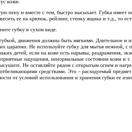
ус кожи.
стую пену и вместе с тем, быстро высыхает. Губка имеет 
есить ее на крючок, рейлинг, стенку ящика и т.д., то ест
ите губку в сухом виде.
губкой, движения должны быть мягкими. Длительное и ин
их царапин. Не используйте губку для мытья нежной, с
ьких детей, если на коже есть нарывы, раздражения, эк
приятные ощущения, ненормальные состояния кожи и т. п
сушите. Не оставляйте рядом с открытым огнем и нагре
с отбеливающими средствами. Это – расходуемый предмет
ости от условий использования и хранения губки ее изно