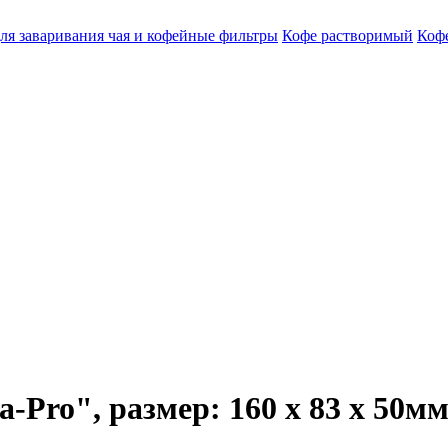
ля заваривания чая и кофейные фильтры
Кофе растворимый
Кофе
-Pro", размер: 160 х 83 х 50мм