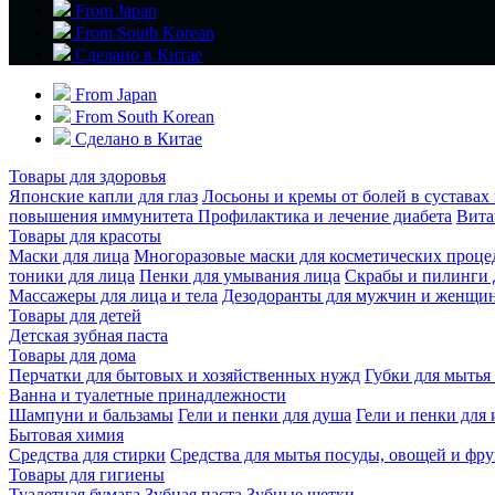
From Japan
From South Korean
Сделано в Китае
From Japan
From South Korean
Сделано в Китае
Товары для здоровья
Японские капли для глаз
Лосьоны и кремы от болей в сустава
повышения иммунитета
Профилактика и лечение диабета
Вита
Товары для красоты
Маски для лица
Многоразовые маски для косметических проце
тоники для лица
Пенки для умывания лица
Скрабы и пилинги 
Массажеры для лица и тела
Дезодоранты для мужчин и женщи
Товары для детей
Детская зубная паста
Товары для дома
Перчатки для бытовых и хозяйственных нужд
Губки для мытья
Ванна и туалетные принадлежности
Шампуни и бальзамы
Гели и пенки для душа
Гели и пенки для
Бытовая химия
Средства для стирки
Средства для мытья посуды, овощей и фру
Товары для гигиены
Туалетная бумага
Зубная паста
Зубные щетки