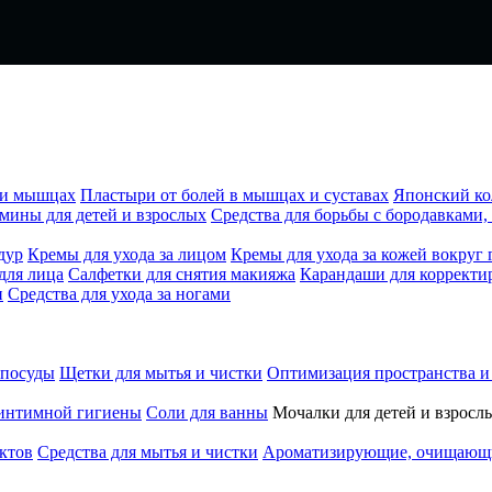
х и мышцах
Пластыри от болей в мышцах и суставах
Японский ко
мины для детей и взрослых
Средства для борьбы с бородавками
дур
Кремы для ухода за лицом
Кремы для ухода за кожей вокруг 
для лица
Салфетки для снятия макияжа
Карандаши для корректи
н
Средства для ухода за ногами
 посуды
Щетки для мытья и чистки
Оптимизация пространства и
 интимной гигиены
Соли для ванны
Мочалки для детей и взросл
ктов
Средства для мытья и чистки
Ароматизирующие, очищающие