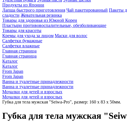
Продукты из Японии
Лапша быстрого приготовления
Чай пакетированный
Пакеты д
сладости
Жевательная резинка
Товары для здоровья из Южной Кореи
Пластыри противовоспалительные, обезболивающие
Товары для красоты
Кремы для ухода за лицом
Маски для волос
Салфетки бумажные
Салфетки влажные
Главная страница
Главная страница
Каталог
Каталог
From Japan
From Japan
Ванна и туалетные принадлежности
Ванна и туалетные принадлежности
Мочалки для детей и взрослых
Мочалки для детей и взрослых
Губка для тела мужская "Seiwa-Pro", размер: 160 х 83 х 50мм.
Губка для тела мужская "Seiwa