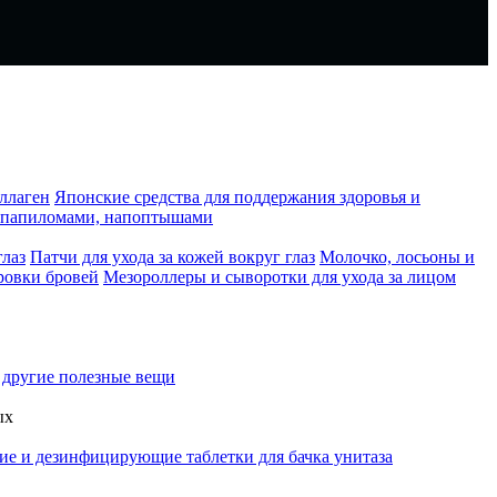
ллаген
Японские средства для поддержания здоровья и
, папиломами, напоптышами
глаз
Патчи для ухода за кожей вокруг глаз
Молочко, лосьоны и
ровки бровей
Мезороллеры и сыворотки для ухода за лицом
 другие полезные вещи
ых
 и дезинфицирующие таблетки для бачка унитаза