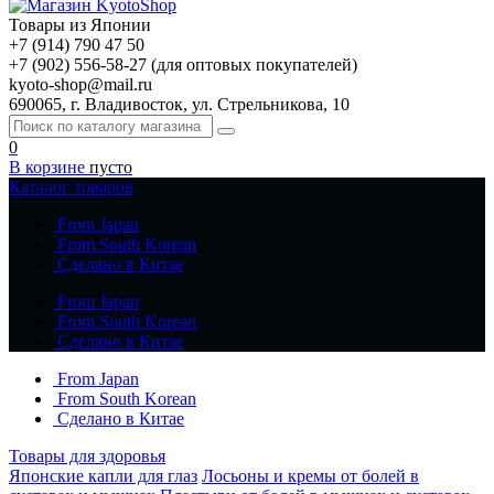
Товары из Японии
+7 (914) 790 47 50
+7 (902) 556-58-27 (для оптовых покупателей)
kyoto-shop@mail.ru
690065, г. Владивосток, ул. Стрельникова, 10
0
В корзине
пусто
Каталог товаров
From Japan
From South Korean
Сделано в Китае
From Japan
From South Korean
Сделано в Китае
From Japan
From South Korean
Сделано в Китае
Товары для здоровья
Японские капли для глаз
Лосьоны и кремы от болей в