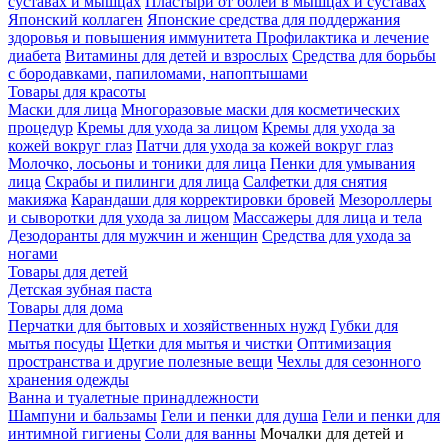
суставах и мышцах
Пластыри от болей в мышцах и суставах
Японский коллаген
Японские средства для поддержания
здоровья и повышения иммунитета
Профилактика и лечение
диабета
Витамины для детей и взрослых
Средства для борьбы
с бородавками, папиломами, напоптышами
Товары для красоты
Маски для лица
Многоразовые маски для косметических
процедур
Кремы для ухода за лицом
Кремы для ухода за
кожей вокруг глаз
Патчи для ухода за кожей вокруг глаз
Молочко, лосьоны и тоники для лица
Пенки для умывания
лица
Скрабы и пилинги для лица
Салфетки для снятия
макияжа
Карандаши для корректировки бровей
Мезороллеры
и сыворотки для ухода за лицом
Массажеры для лица и тела
Дезодоранты для мужчин и женщин
Средства для ухода за
ногами
Товары для детей
Детская зубная паста
Товары для дома
Перчатки для бытовых и хозяйственных нужд
Губки для
мытья посуды
Щетки для мытья и чистки
Оптимизация
пространства и другие полезные вещи
Чехлы для сезонного
хранения одежды
Ванна и туалетные принадлежности
Шампуни и бальзамы
Гели и пенки для душа
Гели и пенки для
интимной гигиены
Соли для ванны
Мочалки для детей и