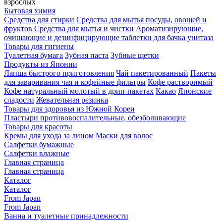
взрослых
Бытовая химия
Средства для стирки
Средства для мытья посуды, овощей и
фруктов
Средства для мытья и чистки
Ароматизирующие,
очищающие и дезинфицирующие таблетки для бачка унитаза
Товары для гигиены
Туалетная бумага
Зубная паста
Зубные щетки
Продукты из Японии
Лапша быстрого приготовления
Чай пакетированный
Пакеты
для заваривания чая и кофейные фильтры
Кофе растворимый
Кофе натуральный молотый в дрип-пакетах
Какао
Японские
сладости
Жевательная резинка
Товары для здоровья из Южной Кореи
Пластыри противовоспалительные, обезболивающие
Товары для красоты
Кремы для ухода за лицом
Маски для волос
Салфетки бумажные
Салфетки влажные
Главная страница
Главная страница
Каталог
Каталог
From Japan
From Japan
Ванна и туалетные принадлежности