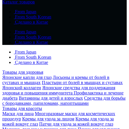
Каталог товаров
From Japan
From South Korean
Сделано в Китае
From Japan
From South Korean
Сделано в Китае
From Japan
From South Korean
Сделано в Китае
Товары для здоровья
Японские капли для глаз
Лосьоны и кремы от болей в
суставах и мышцах
Пластыри от болей в мышцах и суставах
Японский коллаген
Японские средства для поддержания
здоровья и повышения иммунитета
Профилактика и лечение
диабета
Витамины для детей и взрослых
Средства для борьбы
с бородавками, папиломами, напоптышами
Товары для красоты
Маски для лица
Многоразовые маски для косметических
процедур
Кремы для ухода за лицом
Кремы для ухода за
кожей вокруг глаз
Патчи для ухода за кожей вокруг глаз