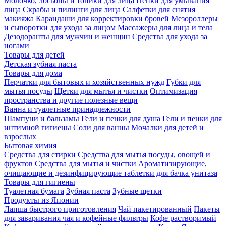
Молочко, лосьоны и тоники для лица
Пенки для умывания
лица
Скрабы и пилинги для лица
Салфетки для снятия
макияжа
Карандаши для корректировки бровей
Мезороллеры
и сыворотки для ухода за лицом
Массажеры для лица и тела
Дезодоранты для мужчин и женщин
Средства для ухода за
ногами
Товары для детей
Детская зубная паста
Товары для дома
Перчатки для бытовых и хозяйственных нужд
Губки для
мытья посуды
Щетки для мытья и чистки
Оптимизация
пространства и другие полезные вещи
Ванна и туалетные принадлежности
Шампуни и бальзамы
Гели и пенки для душа
Гели и пенки для
интимной гигиены
Соли для ванны
Мочалки для детей и
взрослых
Бытовая химия
Средства для стирки
Средства для мытья посуды, овощей и
фруктов
Средства для мытья и чистки
Ароматизирующие,
очищающие и дезинфицирующие таблетки для бачка унитаза
Товары для гигиены
Туалетная бумага
Зубная паста
Зубные щетки
Продукты из Японии
Лапша быстрого приготовления
Чай пакетированный
Пакеты
для заваривания чая и кофейные фильтры
Кофе растворимый