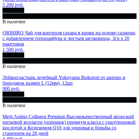
5 200 руб.
В корзину
Купить сразу
В наличии
ORIHIRO Чай для контроля сахара в крови на основе салации,
с добавлением топинамбура и листьев шелковицы, 3гр х 20
пакетиков
1 500 руб.
В корзину
Купить сразу
В наличии
Лейкопластырь лечебный Yokoyama Ibokorori от шипиц и
бородавок размер L (12мм), 12шт
900 руб.
В корзину
Купить сразу
В наличии
Meiji Amino Collagen Premium Высококачественный японский
питьевой коллаген (порошок) премиум класса c гиалуроновой
кислотой и Коэнзимом Q10 для здоровья и борьбы со
старением на 28 дней
4 400 руб.