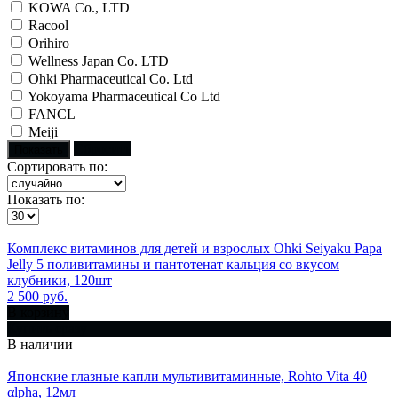
KOWA Co., LTD
Racool
Orihiro
Wellness Japan Co. LTD
Ohki Pharmaceutical Co. Ltd
Yokoyama Pharmaceutical Co Ltd
FANCL
Meiji
Сбросить
Показать
Сортировать по:
Показать по:
Комплекс витаминов для детей и взрослых Ohki Seiyaku Papa
Jelly 5 поливитамины и пантотенат кальция со вкусом
клубники, 120шт
2 500 руб.
В корзину
Купить сразу
В наличии
Японские глазные капли мультивитаминные, Rohto Vita 40
αlpha, 12мл