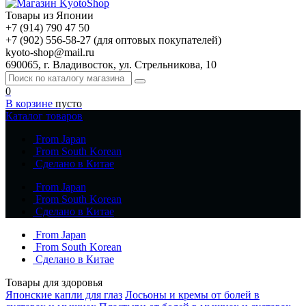
Товары из Японии
+7 (914) 790 47 50
+7 (902) 556-58-27 (для оптовых покупателей)
kyoto-shop@mail.ru
690065, г. Владивосток, ул. Стрельникова, 10
0
В корзине
пусто
Каталог товаров
From Japan
From South Korean
Сделано в Китае
From Japan
From South Korean
Сделано в Китае
From Japan
From South Korean
Сделано в Китае
Товары для здоровья
Японские капли для глаз
Лосьоны и кремы от болей в