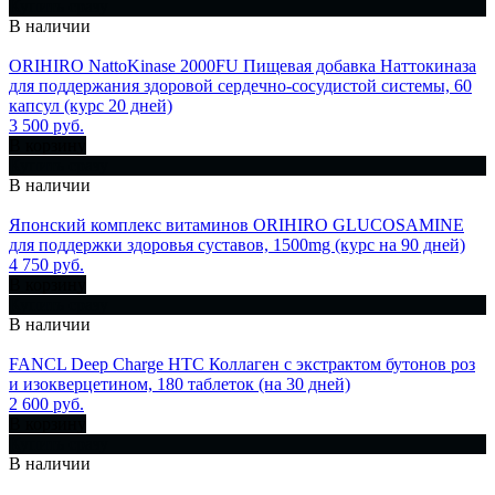
Купить сразу
В наличии
ORIHIRO NattoKinase 2000FU Пищевая добавка Наттокиназа
для поддержания здоровой сердечно-сосудистой системы, 60
капсул (курс 20 дней)
3 500 руб.
В корзину
Купить сразу
В наличии
Японский комплекс витаминов ORIHIRO GLUCOSAMINE
для поддержки здоровья суставов, 1500mg (курс на 90 дней)
4 750 руб.
В корзину
Купить сразу
В наличии
FANCL Deep Charge HTC Коллаген с экстрактом бутонов роз
и изокверцетином, 180 таблеток (на 30 дней)
2 600 руб.
В корзину
Купить сразу
В наличии