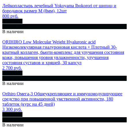
Лейкопластырь лечебный Yokoyama Ibokorori от шипиц и
бородавок размер M (8мм), 12шт
800 руб.
В корзину
Купить сразу
В наличии
ORIHIRO Low Molecular Weight Hyaluronic acid
Низкомолекулярная гиалуроновая кислота + Плотный 30-
кратный коллаген, бьюти-комплекс для улучшения состояния
кожи, повышения уровня увлажненности, улучшения
состояния суставов и хрящей, 30 капсул
2 700 руб.
В корзину
Купить сразу
В наличии
Orihiro Омега-3 Общеукрепляющее и иммуномодулирующее
средство при повышенной умственной активности, 180
таблеток (курс на 45 дней)
3 300 руб.
В корзину
Купить сразу
В наличии