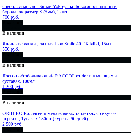
ейкопластырь лечебный Yokoyama Ibokorori от шипиц и
бородавок размер S (5мм), 12шт
700 руб.
В корзину
Купить сразу
В наличии
Японские капли для глаз Lion Smile 40 EX Mild, 15мл
550 руб.
В корзину
Купить сразу
В наличии
Лосьон обезболивающий RACOOL от боли в мышцах и
суставах, 100мл
1 200 руб.
В корзину
Купить сразу
В наличии
ORIHIRO Коллаген в жевательных таблетках со вкусом
персика, 1упак. х 180шт (курс на 90 дней)
2 500 руб.
В корзину