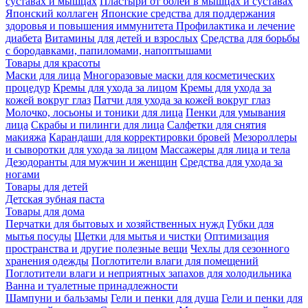
суставах и мышцах
Пластыри от болей в мышцах и суставах
Японский коллаген
Японские средства для поддержания
здоровья и повышения иммунитета
Профилактика и лечение
диабета
Витамины для детей и взрослых
Средства для борьбы
с бородавками, папиломами, напоптышами
Товары для красоты
Маски для лица
Многоразовые маски для косметических
процедур
Кремы для ухода за лицом
Кремы для ухода за
кожей вокруг глаз
Патчи для ухода за кожей вокруг глаз
Молочко, лосьоны и тоники для лица
Пенки для умывания
лица
Скрабы и пилинги для лица
Салфетки для снятия
макияжа
Карандаши для корректировки бровей
Мезороллеры
и сыворотки для ухода за лицом
Массажеры для лица и тела
Дезодоранты для мужчин и женщин
Средства для ухода за
ногами
Товары для детей
Детская зубная паста
Товары для дома
Перчатки для бытовых и хозяйственных нужд
Губки для
мытья посуды
Щетки для мытья и чистки
Оптимизация
пространства и другие полезные вещи
Чехлы для сезонного
хранения одежды
Поглотители влаги для помещений
Поглотители влаги и неприятных запахов для холодильника
Ванна и туалетные принадлежности
Шампуни и бальзамы
Гели и пенки для душа
Гели и пенки для