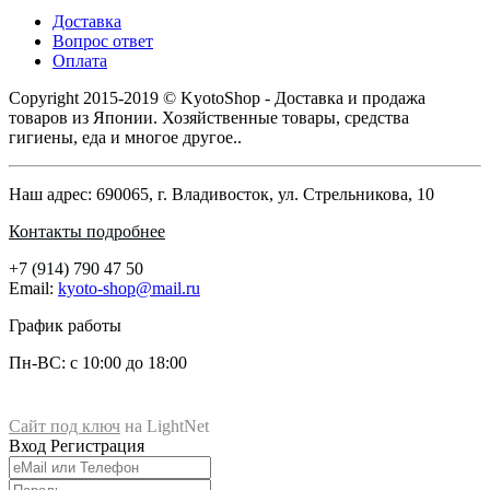
Доставка
Вопрос ответ
Оплата
Copyright 2015-2019 © KyotoShop - Доставка и продажа
товаров из Японии. Хозяйственные товары, средства
гигиены, еда и многое другое..
Наш адрес: 690065, г. Владивосток, ул. Стрельникова, 10
Контакты подробнее
+7 (914) 790 47 50
Email:
kyoto-shop@mail.ru
График работы
Пн-ВС: с 10:00 до 18:00
Сайт под ключ
на LightNet
Магазин KyotoShop
Вход
Регистрация
690065
, г.
Владивосток
ул.
ул. Стрельникова, 10
+7 (914) 790-47-50