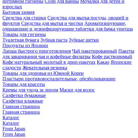
интимной гигиены
Соли для ванны
Мочалки для детей и
взрослых
Бытовая химия
Средства для стирки
Средства для мытья посуды, овощей и
фруктов
Средства для мытья и чистки
Ароматизирующие,
очищающие и дезинфицирующие таблетки для бачка унитаза
Товары для гигиены
Туалетная бумага
Зубная паста
Зубные щетки
Продукты из Японии
Лапша быстрого приготовления
Чай пакетированный
Пакеты
для заваривания чая и кофейные фильтры
Кофе растворимый
Кофе натуральный молотый в дрип-пакетах
Какао
Японские
сладости
Жевательная резинка
Товары для здоровья из Южной Кореи
Пластыри противовоспалительные, обезболивающие
Товары для красоты
Кремы для ухода за лицом
Маски для волос
Салфетки бумажные
Салфетки влажные
Главная страница
Главная страница
Каталог
Каталог
From Japan
From Japan