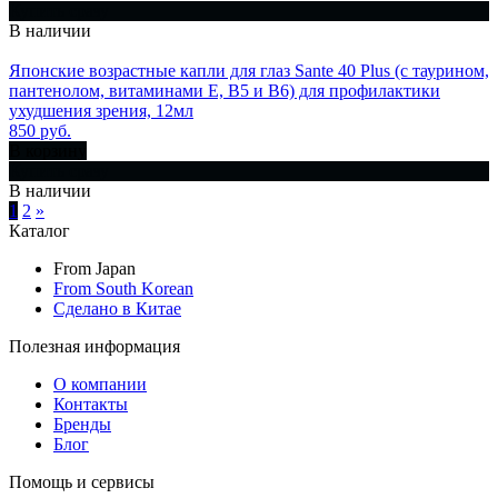
Купить сразу
В наличии
Японские возрастные капли для глаз Sante 40 Plus (с таурином,
пантенолом, витаминами E, В5 и B6) для профилактики
ухудшения зрения, 12мл
850 руб.
В корзину
Купить сразу
В наличии
1
2
»
Каталог
From Japan
From South Korean
Сделано в Китае
Полезная информация
О компании
Контакты
Бренды
Блог
Помощь и сервисы