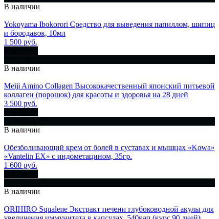
В наличии
Yokoyama Ibokorori Средство для выведения папиллом, шипиц
и бородавок, 10мл
1 500 руб.
В корзину
Купить сразу
В наличии
Meiji Amino Collagen Высококачественный японский питьевой
коллаген (порошок) для красоты и здоровья на 28 дней
3 500 руб.
В корзину
Купить сразу
В наличии
Обезболивающий крем от болей в суставах и мышцах «Kowa»
«Vantelin EX» с индометацином, 35гр.
1 600 руб.
В корзину
Купить сразу
В наличии
ORIHIRO Squalene Экстракт печени глубоководной акулы для
увеличения иммунитета в капсулах, 540кап.(курс 90 дней)