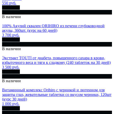
550 руб.
В корзину
Купить сразу
В наличии
100% Акулий сквален ORIHIRO из печени глубоководной
акулы, 360шт. (курс на 60 дней)
3 700 руб.
В корзину
Купить сразу
В наличии
Экстракт TOUTI от диабета, повышенного сахара в крови,
избыточного веса и тяги к сладкому (240 таблеток на 30 дней)
3 500 руб.
В корзину
Купить сразу
В наличии
Витаминный комплекс Orihiro с черникой и лютеином для
защиты глаз, жевательные таблетки со вкусом черники, 120шт
(курс 30 дней)
1 000 руб.
В корзину
Купить сразу