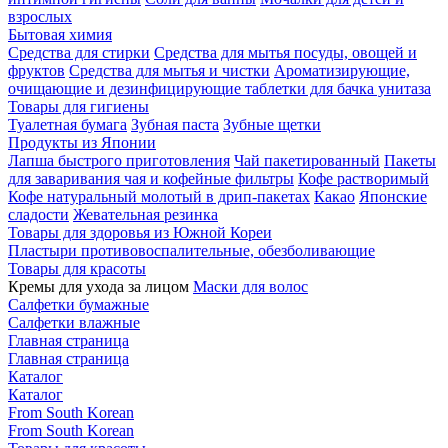
взрослых
Бытовая химия
Средства для стирки
Средства для мытья посуды, овощей и
фруктов
Средства для мытья и чистки
Ароматизирующие,
очищающие и дезинфицирующие таблетки для бачка унитаза
Товары для гигиены
Туалетная бумага
Зубная паста
Зубные щетки
Продукты из Японии
Лапша быстрого приготовления
Чай пакетированный
Пакеты
для заваривания чая и кофейные фильтры
Кофе растворимый
Кофе натуральный молотый в дрип-пакетах
Какао
Японские
сладости
Жевательная резинка
Товары для здоровья из Южной Кореи
Пластыри противовоспалительные, обезболивающие
Товары для красоты
Кремы для ухода за лицом
Маски для волос
Салфетки бумажные
Салфетки влажные
Главная страница
Главная страница
Каталог
Каталог
From South Korean
From South Korean