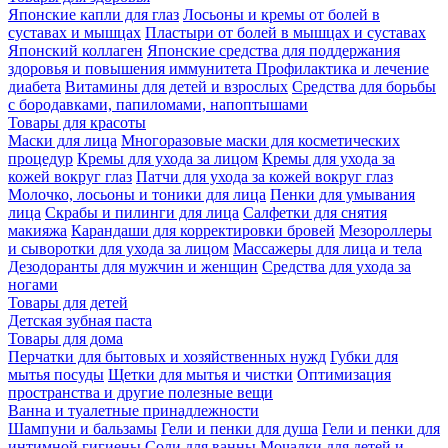
Японские капли для глаз
Лосьоны и кремы от болей в
суставах и мышцах
Пластыри от болей в мышцах и суставах
Японский коллаген
Японские средства для поддержания
здоровья и повышения иммунитета
Профилактика и лечение
диабета
Витамины для детей и взрослых
Средства для борьбы
с бородавками, папиломами, напоптышами
Товары для красоты
Маски для лица
Многоразовые маски для косметических
процедур
Кремы для ухода за лицом
Кремы для ухода за
кожей вокруг глаз
Патчи для ухода за кожей вокруг глаз
Молочко, лосьоны и тоники для лица
Пенки для умывания
лица
Скрабы и пилинги для лица
Салфетки для снятия
макияжа
Карандаши для корректировки бровей
Мезороллеры
и сыворотки для ухода за лицом
Массажеры для лица и тела
Дезодоранты для мужчин и женщин
Средства для ухода за
ногами
Товары для детей
Детская зубная паста
Товары для дома
Перчатки для бытовых и хозяйственных нужд
Губки для
мытья посуды
Щетки для мытья и чистки
Оптимизация
пространства и другие полезные вещи
Ванна и туалетные принадлежности
Шампуни и бальзамы
Гели и пенки для душа
Гели и пенки для
интимной гигиены
Соли для ванны
Мочалки для детей и