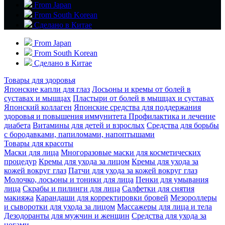
From Japan
From South Korean
Сделано в Китае
From Japan
From South Korean
Сделано в Китае
Товары для здоровья
Японские капли для глаз
Лосьоны и кремы от болей в
суставах и мышцах
Пластыри от болей в мышцах и суставах
Японский коллаген
Японские средства для поддержания
здоровья и повышения иммунитета
Профилактика и лечение
диабета
Витамины для детей и взрослых
Средства для борьбы
с бородавками, папиломами, напоптышами
Товары для красоты
Маски для лица
Многоразовые маски для косметических
процедур
Кремы для ухода за лицом
Кремы для ухода за
кожей вокруг глаз
Патчи для ухода за кожей вокруг глаз
Молочко, лосьоны и тоники для лица
Пенки для умывания
лица
Скрабы и пилинги для лица
Салфетки для снятия
макияжа
Карандаши для корректировки бровей
Мезороллеры
и сыворотки для ухода за лицом
Массажеры для лица и тела
Дезодоранты для мужчин и женщин
Средства для ухода за
ногами