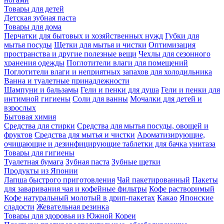
Товары для детей
Детская зубная паста
Товары для дома
Перчатки для бытовых и хозяйственных нужд
Губки для
мытья посуды
Щетки для мытья и чистки
Оптимизация
пространства и другие полезные вещи
Чехлы для сезонного
хранения одежды
Поглотители влаги для помещений
Поглотители влаги и неприятных запахов для холодильника
Ванна и туалетные принадлежности
Шампуни и бальзамы
Гели и пенки для душа
Гели и пенки для
интимной гигиены
Соли для ванны
Мочалки для детей и
взрослых
Бытовая химия
Средства для стирки
Средства для мытья посуды, овощей и
фруктов
Средства для мытья и чистки
Ароматизирующие,
очищающие и дезинфицирующие таблетки для бачка унитаза
Товары для гигиены
Туалетная бумага
Зубная паста
Зубные щетки
Продукты из Японии
Лапша быстрого приготовления
Чай пакетированный
Пакеты
для заваривания чая и кофейные фильтры
Кофе растворимый
Кофе натуральный молотый в дрип-пакетах
Какао
Японские
сладости
Жевательная резинка
Товары для здоровья из Южной Кореи