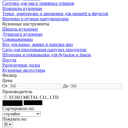
Ситечки для чая и травяных отваров
Ножницы кухонные
Терки, ломтерезки и шинковки для овощей и фруктов
Венчики и ручные капучинаторы
Кухонные инструменты
Щипцы кухонные
Дуршлаги кухонные
Соковыжимаки
Все для варки, жарки и нарезки яиц
Сито для просеивания сыпучих продуктов
Штопоры и открывалки для бутылок и банок
Посуда
Разделочные доски
Кухонные аксессуары
Фильтр
Цена
От
До
Производитель
ECHO METAL CO., LTD
Сбросить
Показать
Сортировать по:
Показать по: