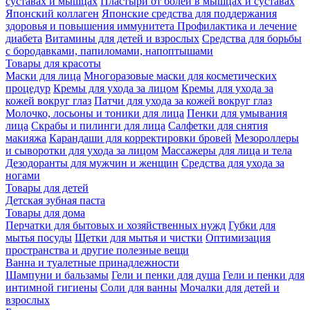
суставах и мышцах
Пластыри от болей в мышцах и суставах
Японский коллаген
Японские средства для поддержания
здоровья и повышения иммунитета
Профилактика и лечение
диабета
Витамины для детей и взрослых
Средства для борьбы
с бородавками, папиломами, напоптышами
Товары для красоты
Маски для лица
Многоразовые маски для косметических
процедур
Кремы для ухода за лицом
Кремы для ухода за
кожей вокруг глаз
Патчи для ухода за кожей вокруг глаз
Молочко, лосьоны и тоники для лица
Пенки для умывания
лица
Скрабы и пилинги для лица
Салфетки для снятия
макияжа
Карандаши для корректировки бровей
Мезороллеры
и сыворотки для ухода за лицом
Массажеры для лица и тела
Дезодоранты для мужчин и женщин
Средства для ухода за
ногами
Товары для детей
Детская зубная паста
Товары для дома
Перчатки для бытовых и хозяйственных нужд
Губки для
мытья посуды
Щетки для мытья и чистки
Оптимизация
пространства и другие полезные вещи
Ванна и туалетные принадлежности
Шампуни и бальзамы
Гели и пенки для душа
Гели и пенки для
интимной гигиены
Соли для ванны
Мочалки для детей и
взрослых