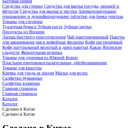
Бытовая химия
Средства для стирки
Средства для мытья посуды, овощей и
фруктов
Средства для мытья и чистки
Ароматизирующие,
очищающие и дезинфицирующие таблетки для бачка унитаза
Товары для гигиены
Туалетная бумага
Зубная паста
Зубные щетки
Продукты из Японии
Лапша быстрого приготовления
Чай пакетированный
Пакеты
для заваривания чая и кофейные фильтры
Кофе растворимый
Кофе натуральный молотый в дрип-пакетах
Какао
Японские
сладости
Жевательная резинка
Товары для здоровья из Южной Кореи
Пластыри противовоспалительные, обезболивающие
Товары для красоты
Кремы для ухода за лицом
Маски для волос
Салфетки бумажные
Салфетки влажные
Главная страница
Главная страница
Каталог
Каталог
Сделано в Китае
Сделано в Китае