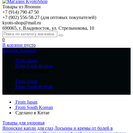
Товары из Японии
+7 (914) 790 47 50
+7 (902) 556-58-27 (для оптовых покупателей)
kyoto-shop@mail.ru
690065, г. Владивосток, ул. Стрельникова, 10
0
В корзине
пусто
Каталог товаров
From Japan
From South Korean
Сделано в Китае
From Japan
From South Korean
Сделано в Китае
From Japan
From South Korean
Сделано в Китае
Товары для здоровья
Японские капли для глаз
Лосьоны и кремы от болей в