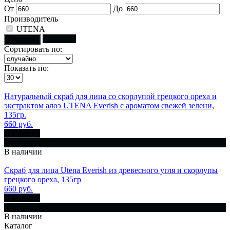
От
До
Производитель
UTENA
Сбросить
Показать
Сортировать по:
Показать по:
Натуральный скраб для лица со скорлупой грецкого ореха и
экстрактом алоэ UTENA Everish с ароматом свежей зелени,
135гр.
660 руб.
В корзину
Купить сразу
В наличии
Скраб для лица Utena Everish из древесного угля и скорлупы
грецкого ореха, 135гр
660 руб.
В корзину
Купить сразу
В наличии
Каталог