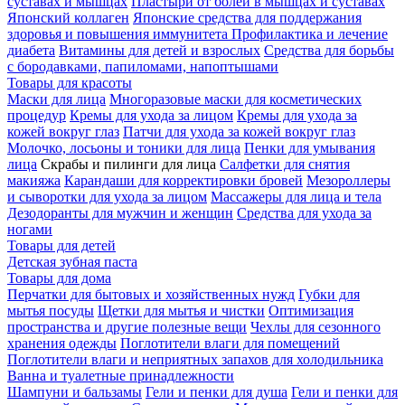
суставах и мышцах
Пластыри от болей в мышцах и суставах
Японский коллаген
Японские средства для поддержания
здоровья и повышения иммунитета
Профилактика и лечение
диабета
Витамины для детей и взрослых
Средства для борьбы
с бородавками, папиломами, напоптышами
Товары для красоты
Маски для лица
Многоразовые маски для косметических
процедур
Кремы для ухода за лицом
Кремы для ухода за
кожей вокруг глаз
Патчи для ухода за кожей вокруг глаз
Молочко, лосьоны и тоники для лица
Пенки для умывания
лица
Скрабы и пилинги для лица
Салфетки для снятия
макияжа
Карандаши для корректировки бровей
Мезороллеры
и сыворотки для ухода за лицом
Массажеры для лица и тела
Дезодоранты для мужчин и женщин
Средства для ухода за
ногами
Товары для детей
Детская зубная паста
Товары для дома
Перчатки для бытовых и хозяйственных нужд
Губки для
мытья посуды
Щетки для мытья и чистки
Оптимизация
пространства и другие полезные вещи
Чехлы для сезонного
хранения одежды
Поглотители влаги для помещений
Поглотители влаги и неприятных запахов для холодильника
Ванна и туалетные принадлежности
Шампуни и бальзамы
Гели и пенки для душа
Гели и пенки для