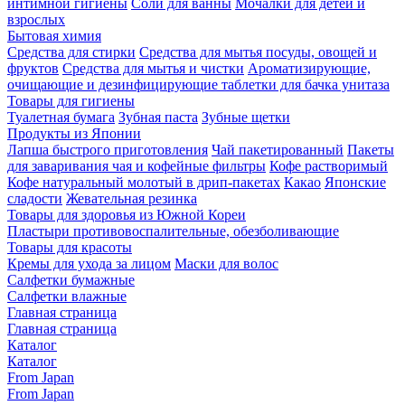
интимной гигиены
Соли для ванны
Мочалки для детей и
взрослых
Бытовая химия
Средства для стирки
Средства для мытья посуды, овощей и
фруктов
Средства для мытья и чистки
Ароматизирующие,
очищающие и дезинфицирующие таблетки для бачка унитаза
Товары для гигиены
Туалетная бумага
Зубная паста
Зубные щетки
Продукты из Японии
Лапша быстрого приготовления
Чай пакетированный
Пакеты
для заваривания чая и кофейные фильтры
Кофе растворимый
Кофе натуральный молотый в дрип-пакетах
Какао
Японские
сладости
Жевательная резинка
Товары для здоровья из Южной Кореи
Пластыри противовоспалительные, обезболивающие
Товары для красоты
Кремы для ухода за лицом
Маски для волос
Салфетки бумажные
Салфетки влажные
Главная страница
Главная страница
Каталог
Каталог
From Japan
From Japan