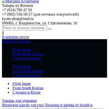
Товары из Японии
+7 (914) 790 47 50
+7 (902) 556-58-27 (для оптовых покупателей)
kyoto-shop@mail.ru
690065, г. Владивосток, ул. Стрельникова, 10
0
В корзине
пусто
Каталог товаров
From Japan
From South Korean
Сделано в Китае
From Japan
From South Korean
Сделано в Китае
From Japan
From South Korean
Сделано в Китае
Товары для здоровья
Японские капли для глаз
Лосьоны и кремы от болей в