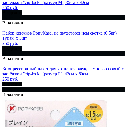
застёжкой "zip-lock" (размер M), 35см x 42см
250 руб.
В корзину
Купить сразу
В наличии
Набор крючков PonyKasei на двухстороннем скотче (0,5кг),
1упак. х 3шт.
250 руб.
В корзину
Купить сразу
В наличии
Компрессионный пакет для хранения одежды многоразовый с
застёжкой "zip-lock" (размер L), 42см x 60см
250 руб.
В корзину
Купить сразу
В наличии