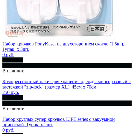
Набор крючков PonyKasei на двухстороннем скотче (1,5кг),
1упак. х 3шт.
0 руб.
В корзину
Купить сразу
В наличии
Компрессионный пакет для хранения одежды многоразовый с
застёжкой "zip-lock" (размер ХL), 45см x 70см
250 руб.
В корзину
Купить сразу
В наличии
Набор круглых супер крючков LIFE series с вакуумной
присоской, 1упак. х 2шт.
0 руб.