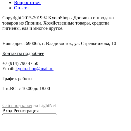
Вопрос ответ
Оплата
Copyright 2015-2019 © KyotoShop - Доставка и продажа
товаров из Японии. Хозяйственные товары, средства
гигиены, еда и многое другое..
Наш адрес: 690065, г. Владивосток, ул. Стрельникова, 10
Контакты подробнее
+7 (914) 790 47 50
Email:
kyoto-shop@mail.ru
График работы
Пн-ВС: с 10:00 до 18:00
Сайт под ключ
на LightNet
Магазин KyotoShop
Вход
Регистрация
690065
, г.
Владивосток
ул.
ул. Стрельникова, 10
+7 (914) 790-47-50
+7 (902) 556-58-27
Вход
Получить новый пароль