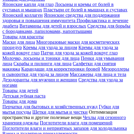
Японские капли для глаз
Лосьоны и кремы от болей в
суставах и мышцах
Пластыри от болей в мышцах и суставах
Японский коллаген
Японские средства для поддержания
здоровья и повышения иммунитета
Профилактика и лечение
диабета
Витамины для детей и взрослых
Средства для борьбы
с бородавками, папиломами, напоптышами
Товары для красоты
Маски для лица
Многоразовые маски для косметических
процедур
Кремы для ухода за лицом
Кремы для ухода за
кожей вокруг глаз
Патчи для ухода за кожей вокруг глаз
Молочко, лосьоны и тоники для лица
Пенки для умывания
лица
Скрабы и пилинги для лица
Салфетки для снятия
макияжа
Карандаши для корректировки бровей
Мезороллеры
и сыворотки для ухода за лицом
Массажеры для лица и тела
Дезодоранты для мужчин и женщин
Средства для ухода за
ногами
Товары для детей
Детская зубная паста
Товары для дома
Перчатки для бытовых и хозяйственных нужд
Губки для
мытья посуды
Щетки для мытья и чистки
Оптимизация
пространства и другие полезные вещи
Чехлы для сезонного
хранения одежды
Поглотители влаги для помещений
Поглотители влаги и неприятных запахов для холодильника
Ванна и туалетные принадлежности