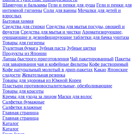
Шампуни и бальзамы
Гели и пенки для душа
Гели и пенки для
интимной гигиены
Соли для ванны
Мочалки для детей и
взрослых
Бытовая химия
Средства для стирки
Средства для мытья посуды, овощей и
фруктов
Средства для мытья и чистки
Ароматизирующие,
очищающие и дезинфицирующие таблетки для бачка унитаза
Товары для гигиены
Туалетная бумага
Зубная паста
Зубные щетки
Продукты из Японии
Лапша быстрого приготовления
Чай пакетированный
Пакеты
для заваривания чая и кофейные фильтры
Кофе растворимый
Кофе натуральный молотый в дрип-пакетах
Какао
Японские
сладости
Жевательная резинка
Товары для здоровья из Южной Кореи
Пластыри противовоспалительные, обезболивающие
Товары для красоты
Кремы для ухода за лицом
Маски для волос
Салфетки бумажные
Салфетки влажные
Главная страница
Главная страница
Каталог
Каталог