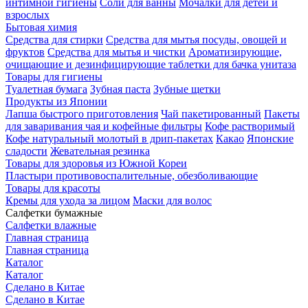
интимной гигиены
Соли для ванны
Мочалки для детей и
взрослых
Бытовая химия
Средства для стирки
Средства для мытья посуды, овощей и
фруктов
Средства для мытья и чистки
Ароматизирующие,
очищающие и дезинфицирующие таблетки для бачка унитаза
Товары для гигиены
Туалетная бумага
Зубная паста
Зубные щетки
Продукты из Японии
Лапша быстрого приготовления
Чай пакетированный
Пакеты
для заваривания чая и кофейные фильтры
Кофе растворимый
Кофе натуральный молотый в дрип-пакетах
Какао
Японские
сладости
Жевательная резинка
Товары для здоровья из Южной Кореи
Пластыри противовоспалительные, обезболивающие
Товары для красоты
Кремы для ухода за лицом
Маски для волос
Салфетки бумажные
Салфетки влажные
Главная страница
Главная страница
Каталог
Каталог
Сделано в Китае
Сделано в Китае