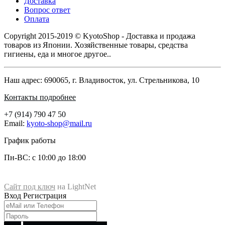
Доставка
Вопрос ответ
Оплата
Copyright 2015-2019 © KyotoShop - Доставка и продажа
товаров из Японии. Хозяйственные товары, средства
гигиены, еда и многое другое..
Наш адрес: 690065, г. Владивосток, ул. Стрельникова, 10
Контакты подробнее
+7 (914) 790 47 50
Email:
kyoto-shop@mail.ru
График работы
Пн-ВС: с 10:00 до 18:00
Сайт под ключ
на LightNet
Магазин KyotoShop
Вход
Регистрация
690065
, г.
Владивосток
ул.
ул. Стрельникова, 10
+7 (914) 790-47-50
+7 (902) 556-58-27