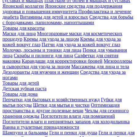
суставах и мышцах
Пластыри от болей в мышцах и суставах
Японский коллаген
Японские средства для поддержания
здоровья и повышения иммунитета
Профилактика и лечение
диабета
Витамины для детей и взрослых
Средства для борьбы
с бородавками, папиломами, напоптышами
Товары для красоты
Маски для лица
Многоразовые маски для косметических
процедур
Кремы для ухода за лицом
Кремы для ухода за
кожей вокруг глаз
Патчи для ухода за кожей вокруг глаз
Молочко, лосьоны и тоники для лица
Пенки для умывания
лица
Скрабы и пилинги для лица
Салфетки для снятия
макияжа
Карандаши для корректировки бровей
Мезороллеры
и сыворотки для ухода за лицом
Массажеры для лица и тела
Дезодоранты для мужчин и женщин
Средства для ухода за
ногами
Товары для детей
Детская зубная паста
Товары для дома
Перчатки для бытовых и хозяйственных нужд
Губки для
мытья посуды
Щетки для мытья и чистки
Оптимизация
пространства и другие полезные вещи
Чехлы для сезонного
хранения одежды
Поглотители влаги для помещений
Поглотители влаги и неприятных запахов для холодильника
Ванна и туалетные принадлежности
Шампуни и бальзамы
Гели и пенки для душа
Гели и пенки для