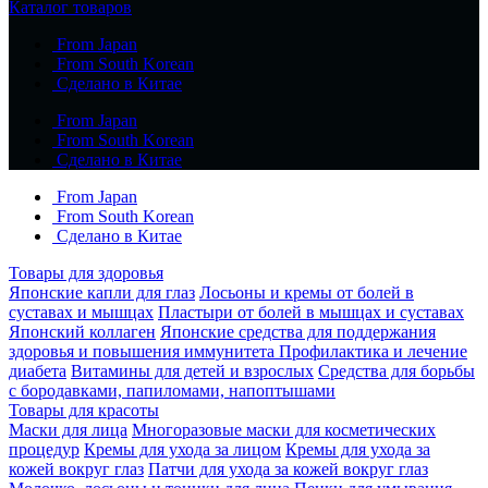
Каталог товаров
From Japan
From South Korean
Сделано в Китае
From Japan
From South Korean
Сделано в Китае
From Japan
From South Korean
Сделано в Китае
Товары для здоровья
Японские капли для глаз
Лосьоны и кремы от болей в
суставах и мышцах
Пластыри от болей в мышцах и суставах
Японский коллаген
Японские средства для поддержания
здоровья и повышения иммунитета
Профилактика и лечение
диабета
Витамины для детей и взрослых
Средства для борьбы
с бородавками, папиломами, напоптышами
Товары для красоты
Маски для лица
Многоразовые маски для косметических
процедур
Кремы для ухода за лицом
Кремы для ухода за
кожей вокруг глаз
Патчи для ухода за кожей вокруг глаз