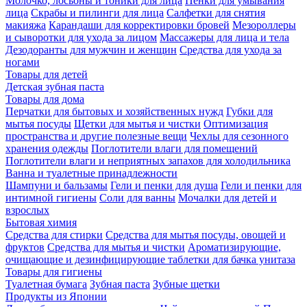
Молочко, лосьоны и тоники для лица
Пенки для умывания
лица
Скрабы и пилинги для лица
Салфетки для снятия
макияжа
Карандаши для корректировки бровей
Мезороллеры
и сыворотки для ухода за лицом
Массажеры для лица и тела
Дезодоранты для мужчин и женщин
Средства для ухода за
ногами
Товары для детей
Детская зубная паста
Товары для дома
Перчатки для бытовых и хозяйственных нужд
Губки для
мытья посуды
Щетки для мытья и чистки
Оптимизация
пространства и другие полезные вещи
Чехлы для сезонного
хранения одежды
Поглотители влаги для помещений
Поглотители влаги и неприятных запахов для холодильника
Ванна и туалетные принадлежности
Шампуни и бальзамы
Гели и пенки для душа
Гели и пенки для
интимной гигиены
Соли для ванны
Мочалки для детей и
взрослых
Бытовая химия
Средства для стирки
Средства для мытья посуды, овощей и
фруктов
Средства для мытья и чистки
Ароматизирующие,
очищающие и дезинфицирующие таблетки для бачка унитаза
Товары для гигиены
Туалетная бумага
Зубная паста
Зубные щетки
Продукты из Японии