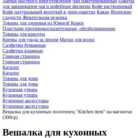
Лапша быстрого приготовления
Чай пакетированный
Пакеты
для заваривания чая и кофейные фильтры
Кофе растворимый
Кофе натуральный молотый в дрип-пакетах
Какао
Японские
сладости
Жевательная резинка
Товары для здоровья из Южной Кореи
Пластыри противовоспалительные, обезболивающие
Товары для красоты
Кремы для ухода за лицом
Маски для волос
Салфетки бумажные
Салфетки влажные
Главная страница
Главная страница
Каталог
Каталог
Товары для дома
Товары для дома
Кухонная утварь
Кухонная утварь
Кухонные аксессуары
Кухонные аксессуары
Вешалка для кухонных полотенец "Kitchen item" на магнитах
(300гр)
Вешалка для кухонных