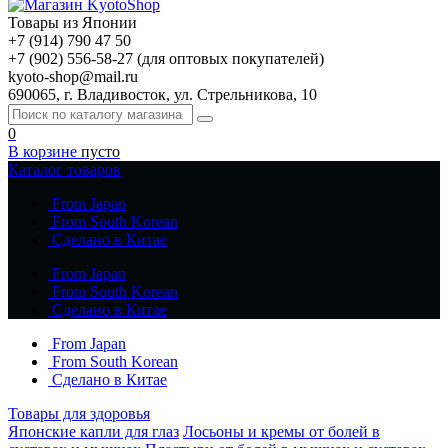
Товары из Японии
+7 (914) 790 47 50
+7 (902) 556-58-27 (для оптовых покупателей)
kyoto-shop@mail.ru
690065, г. Владивосток, ул. Стрельникова, 10
0
В корзине
пусто
Каталог товаров
From Japan
From South Korean
Сделано в Китае
From Japan
From South Korean
Сделано в Китае
From Japan
From South Korean
Сделано в Китае
Товары для здоровья
Японские капли для глаз
Лосьоны и кремы от болей в