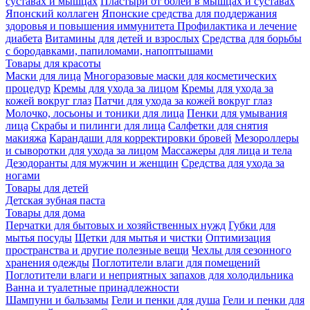
суставах и мышцах
Пластыри от болей в мышцах и суставах
Японский коллаген
Японские средства для поддержания
здоровья и повышения иммунитета
Профилактика и лечение
диабета
Витамины для детей и взрослых
Средства для борьбы
с бородавками, папиломами, напоптышами
Товары для красоты
Маски для лица
Многоразовые маски для косметических
процедур
Кремы для ухода за лицом
Кремы для ухода за
кожей вокруг глаз
Патчи для ухода за кожей вокруг глаз
Молочко, лосьоны и тоники для лица
Пенки для умывания
лица
Скрабы и пилинги для лица
Салфетки для снятия
макияжа
Карандаши для корректировки бровей
Мезороллеры
и сыворотки для ухода за лицом
Массажеры для лица и тела
Дезодоранты для мужчин и женщин
Средства для ухода за
ногами
Товары для детей
Детская зубная паста
Товары для дома
Перчатки для бытовых и хозяйственных нужд
Губки для
мытья посуды
Щетки для мытья и чистки
Оптимизация
пространства и другие полезные вещи
Чехлы для сезонного
хранения одежды
Поглотители влаги для помещений
Поглотители влаги и неприятных запахов для холодильника
Ванна и туалетные принадлежности
Шампуни и бальзамы
Гели и пенки для душа
Гели и пенки для