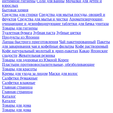
интимной гигиены
Соли для ванны
Мочалки для детей и
взрослых
Бытовая химия
Средства для стирки
Средства для мытья посуды, овощей и
фруктов
Средства для мытья и чистки
Ароматизирующие,
очищающие и дезинфицирующие таблетки для бачка унитаза
Товары для гигиены
Туалетная бумага
Зубная паста
Зубные щетки
Продукты из Японии
Лапша быстрого приготовления
Чай пакетированный
Пакеты
для заваривания чая и кофейные фильтры
Кофе растворимый
Кофе натуральный молотый в дрип-пакетах
Какао
Японские
сладости
Жевательная резинка
Товары для здоровья из Южной Кореи
Пластыри противовоспалительные, обезболивающие
Товары для красоты
Кремы для ухода за лицом
Маски для волос
Салфетки бумажные
Салфетки влажные
Главная страница
Главная страница
Каталог
Каталог
Товары для дома
Товары для дома