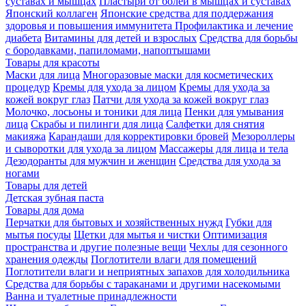
суставах и мышцах
Пластыри от болей в мышцах и суставах
Японский коллаген
Японские средства для поддержания
здоровья и повышения иммунитета
Профилактика и лечение
диабета
Витамины для детей и взрослых
Средства для борьбы
с бородавками, папиломами, напоптышами
Товары для красоты
Маски для лица
Многоразовые маски для косметических
процедур
Кремы для ухода за лицом
Кремы для ухода за
кожей вокруг глаз
Патчи для ухода за кожей вокруг глаз
Молочко, лосьоны и тоники для лица
Пенки для умывания
лица
Скрабы и пилинги для лица
Салфетки для снятия
макияжа
Карандаши для корректировки бровей
Мезороллеры
и сыворотки для ухода за лицом
Массажеры для лица и тела
Дезодоранты для мужчин и женщин
Средства для ухода за
ногами
Товары для детей
Детская зубная паста
Товары для дома
Перчатки для бытовых и хозяйственных нужд
Губки для
мытья посуды
Щетки для мытья и чистки
Оптимизация
пространства и другие полезные вещи
Чехлы для сезонного
хранения одежды
Поглотители влаги для помещений
Поглотители влаги и неприятных запахов для холодильника
Средства для борьбы с тараканами и другими насекомыми
Ванна и туалетные принадлежности