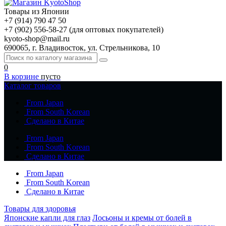
Товары из Японии
+7 (914) 790 47 50
+7 (902) 556-58-27 (для оптовых покупателей)
kyoto-shop@mail.ru
690065, г. Владивосток, ул. Стрельникова, 10
0
В корзине
пусто
Каталог товаров
From Japan
From South Korean
Сделано в Китае
From Japan
From South Korean
Сделано в Китае
From Japan
From South Korean
Сделано в Китае
Товары для здоровья
Японские капли для глаз
Лосьоны и кремы от болей в