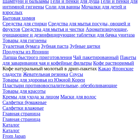
Шампуни и бальзамы
Гели и пенки для душа
Гели и пенки для
интимной гигиены
Соли для ванны
Мочалки для детей и
взрослых
Бытовая химия
Средства для стирки
Средства для мытья посуды, овощей и
фруктов
Средства для мытья и чистки
Ароматизирующие,
очищающие и дезинфицирующие таблетки для бачка унитаза
Товары для гигиены
Туалетная бумага
Зубная паста
Зубные щетки
Продукты из Японии
Лапша быстрого приготовления
Чай пакетированный
Пакеты
для заваривания чая и кофейные фильтры
Кофе растворимый
Кофе натуральный молотый в дрип-пакетах
Какао
Японские
сладости
Жевательная резинка
Соусы
Товары для здоровья из Южной Кореи
Пластыри противовоспалительные, обезболивающие
Товары для красоты
Кремы для ухода за лицом
Маски для волос
Салфетки бумажные
Салфетки влажные
Главная страница
Главная страница
Каталог
Каталог
From Japan