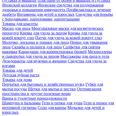
суставах и мышцах
Пластыри от болей в мышцах и суставах
Японский коллаген
Японские средства для поддержания
здоровья и повышения иммунитета
Профилактика и лечение
диабета
Витамины для детей и взрослых
Средства для борьбы
с бородавками, папиломами, напоптышами
Товары для красоты
Маски для лица
Многоразовые маски для косметических
процедур
Кремы для ухода за лицом
Кремы для ухода за
кожей вокруг глаз
Патчи для ухода за кожей вокруг глаз
Молочко, лосьоны и тоники для лица
Пенки для умывания
лица
Скрабы и пилинги для лица
Салфетки для снятия
макияжа
Карандаши для корректировки бровей
Мезороллеры
и сыворотки для ухода за лицом
Массажеры для лица и тела
Дезодоранты для мужчин и женщин
Средства для ухода за
ногами
Товары для детей
Детская зубная паста
Товары для дома
Перчатки для бытовых и хозяйственных нужд
Губки для
мытья посуды
Щетки для мытья и чистки
Оптимизация
пространства и другие полезные вещи
Ванна и туалетные принадлежности
Шампуни и бальзамы
Гели и пенки для душа
Гели и пенки для
интимной гигиены
Соли для ванны
Мочалки для детей и
взрослых