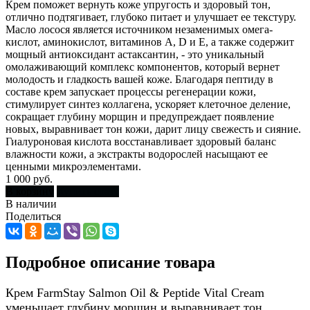
Крем поможет вернуть коже упругость и здоровый тон,
отлично подтягивает, глубоко питает и улучшает ее текстуру.
Масло лосося является источником незаменимых омега-
кислот, аминокислот, витаминов A, D и E, а также содержит
мощный антиоксидант астаксантин, - это уникальный
омолаживающий комплекс компонентов, который вернет
молодость и гладкость вашей коже. Благодаря пептиду в
составе крем запускает процессы регенерации кожи,
стимулирует синтез коллагена, ускоряет клеточное деление,
сокращает глубину морщин и предупреждает появление
новых, выравнивает тон кожи, дарит лицу свежесть и сияние.
Гиалуроновая кислота восстанавливает здоровый баланс
влажности кожи, а экстракты водорослей насыщают ее
ценными микроэлементами.
1 000 руб.
В корзину
Купить сразу
В наличии
Поделиться
Подробное описание товара
Крем FarmStay Salmon Oil & Peptide Vital Cream
уменьшает глубину морщин и выравнивает тон,