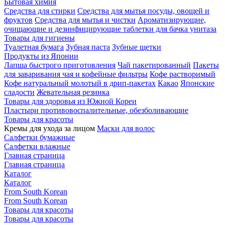
Бытовая химия
Средства для стирки
Средства для мытья посуды, овощей и
фруктов
Средства для мытья и чистки
Ароматизирующие,
очищающие и дезинфицирующие таблетки для бачка унитаза
Товары для гигиены
Туалетная бумага
Зубная паста
Зубные щетки
Продукты из Японии
Лапша быстрого приготовления
Чай пакетированный
Пакеты
для заваривания чая и кофейные фильтры
Кофе растворимый
Кофе натуральный молотый в дрип-пакетах
Какао
Японские
сладости
Жевательная резинка
Товары для здоровья из Южной Кореи
Пластыри противовоспалительные, обезболивающие
Товары для красоты
Кремы для ухода за лицом
Маски для волос
Салфетки бумажные
Салфетки влажные
Главная страница
Главная страница
Каталог
Каталог
From South Korean
From South Korean
Товары для красоты
Товары для красоты