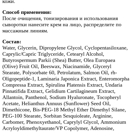
кожи.
Способ применения:
После очищения, тонизирования и использования
сыворотки нанесите крем на лицо, распределите по
массажным линиям.
Состав:
Water, Glycerin, Dipropylene Glycol, Cyclopentasiloxane,
Caprylic/Capric Triglyceride, Cetearyl Alcohol,
Butyrospermum Parkii (Shea) Butter, Olea Europaea
(Olive) Fruit Oil, Beeswax, Niacinamide, Glyceryl
Stearate, Polysorbate 60, Petrolatum, Salmon Oil, rh-
Oligopeptide-1, Laminaria Japonica Extract, Enteromorpha
Compressa Extract, Spirulina Platensis Extract, Undaria
Pinnatifida Extract, Gelidium Cartilagineum Extract,
Allantoin, Panthenol, Sodium Hyaluronate, Tocopheryl
Acetate, Helianthus Annuus (Sunflower) Seed Oil,
Dimethicone, Bis-PEG-18 Methyl Ether Dimethyl Silane,
PEG-100 Stearate, Sorbitan Sesquioleate, Arginine,
Carbomer, Phenoxyethanol, Caprylyl Glycol, Ammonium
Acryloyldimethyltaurate/VP Copolymer, Adenosine,