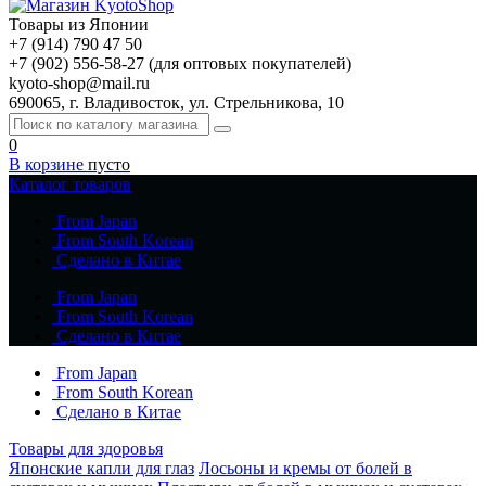
Товары из Японии
+7 (914) 790 47 50
+7 (902) 556-58-27 (для оптовых покупателей)
kyoto-shop@mail.ru
690065, г. Владивосток, ул. Стрельникова, 10
0
В корзине
пусто
Каталог товаров
From Japan
From South Korean
Сделано в Китае
From Japan
From South Korean
Сделано в Китае
From Japan
From South Korean
Сделано в Китае
Товары для здоровья
Японские капли для глаз
Лосьоны и кремы от болей в