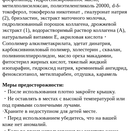
метилполисилоксан, полиэтиленгликоль 20000, d-δ-
токоферол, токоферола никотинат , гиалуронат натрия
(2), бриэластин, экстракт маточного молочка,
гидролизованный порошок коллагена, дрожжевой
экстракт (1), водорастворимый раствор коллагена (А),
натуральный витамин Е, акриловая кислота・
Сополимер алкилметакрилата, эдетат динатрия,
карбоксивиниловый полимер, холестерин , сквалан,
поливинилпирролидон, масло ореха макадамии,
фитостерил жирных кислот, тяжелый жидкий
изопарафин, гидроксид натрия, кремниевый ангидрид,
феноксиэтанол, метилпарабен, отдушка, карамель
Меры предосторожности:
・После использования плотно закройте крышку.
・Не оставлять в местах с высокой температурой или
под прямыми солнечными лучами.
·Храните в недоступном для детей месте.
・Перед использованием убедитесь, что на вашей
коже нет аномалий.