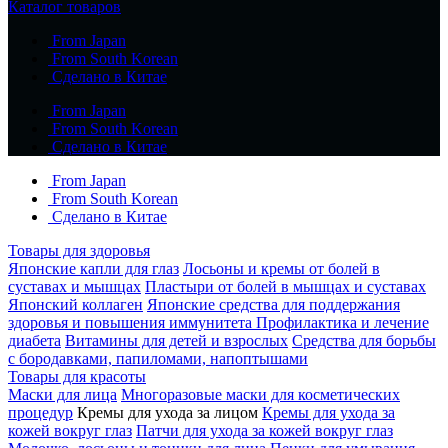
Каталог товаров
From Japan
From South Korean
Сделано в Китае
From Japan
From South Korean
Сделано в Китае
From Japan
From South Korean
Сделано в Китае
Товары для здоровья
Японские капли для глаз
Лосьоны и кремы от болей в
суставах и мышцах
Пластыри от болей в мышцах и суставах
Японский коллаген
Японские средства для поддержания
здоровья и повышения иммунитета
Профилактика и лечение
диабета
Витамины для детей и взрослых
Средства для борьбы
с бородавками, папиломами, напоптышами
Товары для красоты
Маски для лица
Многоразовые маски для косметических
процедур
Кремы для ухода за лицом
Кремы для ухода за
кожей вокруг глаз
Патчи для ухода за кожей вокруг глаз