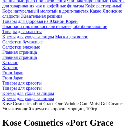
Лапша быстрого приготовления
Чай пакетированный
Пакеты
для заваривания чая и кофейные фильтры
Кофе растворимый
Кофе натуральный молотый в дрип-пакетах
Какао
Японские
сладости
Жевательная резинка
Товары для здоровья из Южной Кореи
Пластыри противовоспалительные, обезболивающие
Товары для красоты
Кремы для ухода за лицом
Маски для волос
Салфетки бумажные
Салфетки влажные
Главная страница
Главная страница
Каталог
Каталог
From Japan
From Japan
Товары для красоты
Товары для красоты
Кремы для ухода за лицом
Кремы для ухода за лицом
Kose Cosmetics «Port Grace One Wrinkle Care Moist Gel Cream»
Увлажняющий крем-гель против морщин, 100гр
Kose Cosmetics «Port Grace