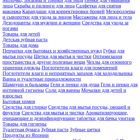
Молочко, лосьоны и тоники для лица
Пенки для умывания
лица
Скрабы и пилинги для лица
Салфетки для снятия
макияжа
Карандаши для корректировки бровей
Мезороллеры
и сыворотки для ухода за лицом
Массажеры для лица и тела
Дезодоранты для мужчин и женщин
Средства для ухода за
ногами
Товары для детей
Детская зубная паста
Товары для дома
Перчатки для бытовых и хозяйственных нужд
Губки для
мытья посуды
Щетки для мытья и чистки
Оптимизация
пространства и другие полезные вещи
Чехлы для сезонного
хранения одежды
Поглотители влаги для помещений
Поглотители влаги и неприятных запахов для холодильника
Ванна и туалетные принадлежности
Шампуни и бальзамы
Гели и пенки для душа
Гели и пенки для
интимной гигиены
Соли для ванны
Мочалки для детей и
взрослых
Бытовая химия
Средства для стирки
Средства для мытья посуды, овощей и
фруктов
Средства для мытья и чистки
Ароматизирующие,
очищающие и дезинфицирующие таблетки для бачка унитаза
Товары для гигиены
Туалетная бумага
Зубная паста
Зубные щетки
Продукты из Японии